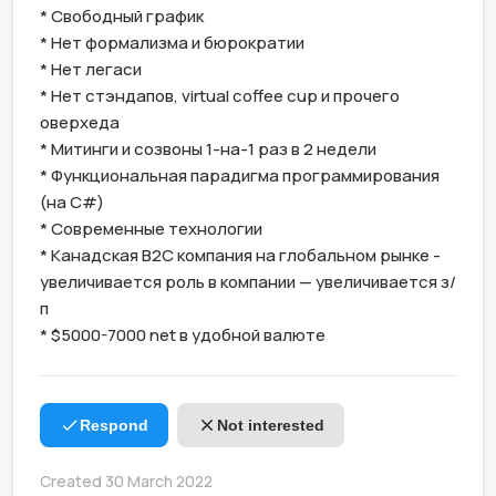
* Свободный график

* Нет формализма и бюрократии

* Нет легаси

* Нет стэндапов, virtual coffee cup и прочего 
оверхеда

* Митинги и созвоны 1-на-1 раз в 2 недели

* Функциональная парадигма программирования 
(на C#)

* Современные технологии 

* Канадская B2C компания на глобальном рынке - 
увеличивается роль в компании — увеличивается з/
п

* $5000-7000 net в удобной валюте
Respond
Not interested
Created 30 March 2022