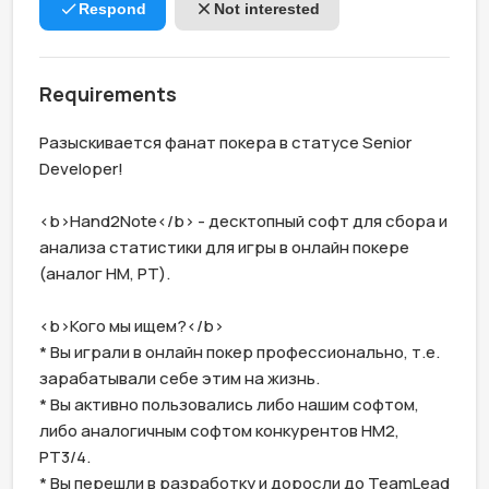
Respond
Not interested
Requirements
Разыскивается фанат покера в статусе Senior 
Developer!

<b>Hand2Note</b> - десктопный софт для сбора и 
анализа статистики для игры в онлайн покере 
(аналог HM, PT). 

<b>Кого мы ищем?</b>

* Вы играли в онлайн покер профессионально, т.е. 
зарабатывали себе этим на жизнь.

* Вы активно пользовались либо нашим софтом, 
либо аналогичным софтом конкурентов HM2, 
PT3/4.

* Вы перешли в разработку и доросли до TeamLead 