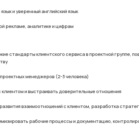
 язык и уверенный английский язык

ой рекламе, аналитике и цифрам
окие стандарты клиентского сервиса в проектной группе, п
тву

 проектных менеджеров (2-3 человека)

с клиентом и выстраивать доверительные отношения

 развития взаимоотношений с клиентом, разработка стратег
тимизировать рабочие процессы и документацию, контролиро