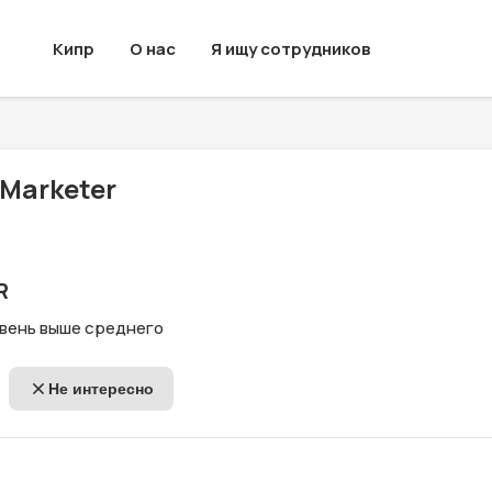
Кипр
О нас
Я ищу сотрудников
Marketer
R
овень выше среднего
Не интересно