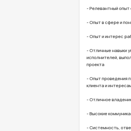
- Релевантный опыт 
- Опыт в сфере и по
- Опыт и интерес ра
- Отличные навыки у
исполнителей, выпол
проекта

- Опыт проведения 
клиента и интересам
- Отличное владение
- Высокие коммуника
- Системность, отв