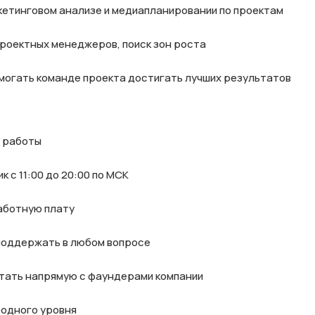
кетинговом анализе и медиапланировании по проектам

проектных менеджеров, поиск зон роста

омогать команде проекта достигать лучших результатов
 работы

к с 11:00 до 20:00 по МСК

аботную плату

поддержать в любом вопросе

тать напрямую с фаундерами компании

одного уровня
