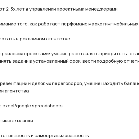
от 2-3х лет в управлении проектными менеджерами

нимание того, как работает перфоманс маркетинг мобильных
ботать в рекламном агентстве

правления проектами: умение расставлять приоритеты, став
нять задачи в установленный срок, вести подробную отчетн
презентаций и деловых переговоров, умение находить балан
и агентства

 excel/google spreadsheets

тивные навыки

етственность и самоорганизованность
