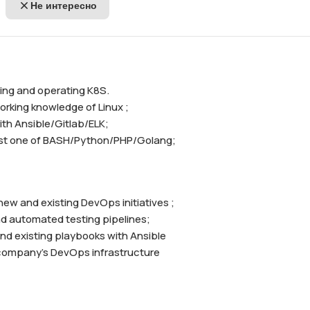
Не интересно
ning and operating K8S. 

rking knowledge of Linux ;

th Ansible/Gitlab/ELK;

least one of BASH/Python/PHP/Golang;
ent company's DevOps infrastructure