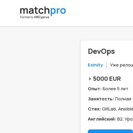
DevOps
Exinity
Уже рело
> 5000 EUR
Опыт:
Более 5 лет
Занятость:
Полная
Стек:
GitLab, Ansible
Английский:
B2. Ур