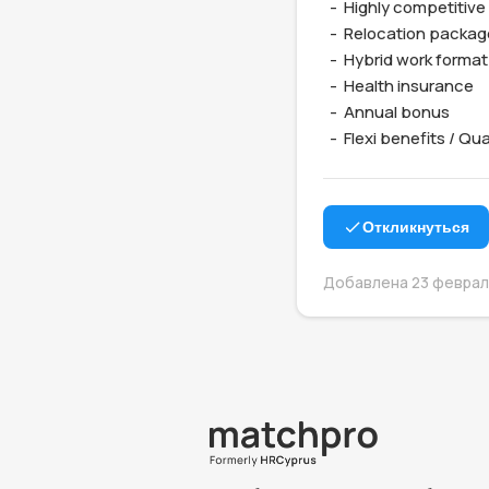
  -  Highly competitive salary 

  -  Relocation package and full assistance

  -  Hybrid work format 

  -  Health insurance 

  -  Annual bonus

  -  Flexi benefits / Q
Откликнуться
Добавлена 23 февраля