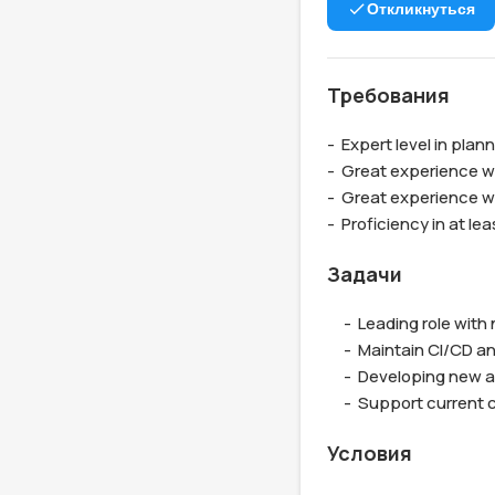
Откликнуться
Требования
-  Expert level in plan
-  Great experience wo
-  Great experience wi
-  Proficiency in at 
Задачи
     -  Leading role with new and existing DevOps initiatives ;

     -  Maintain CI/CD and automated testing pipelines;

     -  Developing new and existing playbooks with Ansible

     -  Support curr
Условия