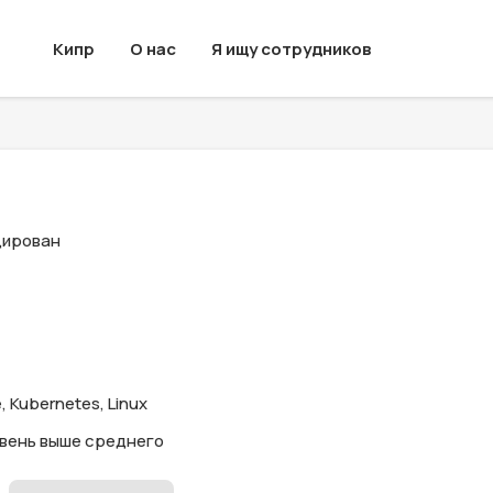
Кипр
О нас
Я ищу сотрудников
цирован
, Kubernetes, Linux
овень выше среднего