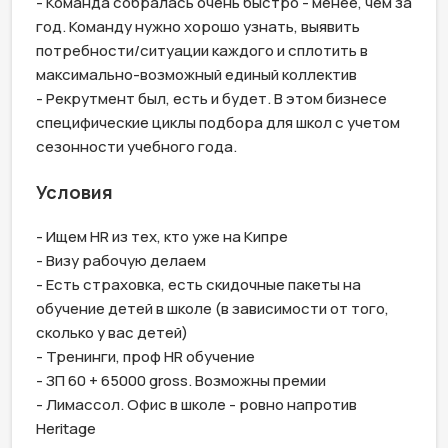
- Команда собралась очень быстро - менее, чем за 
год. Команду нужно хорошо узнать, выявить 
потребности/ситуации каждого и сплотить в 
максимально-возможный единый коллектив

- Рекрутмент был, есть и будет. В этом бизнесе 
специфические циклы подбора для школ с учетом 
сезонности учебного года.
Условия
- Ищем HR из тех, кто уже на Кипре

- Визу рабочую делаем

- Есть страховка, есть скидочные пакеты на 
обучение детей в школе (в зависимости от того, 
сколько у вас детей)

- Тренинги, проф HR обучение

- ЗП 60 + 65000 gross. Возможны премии

- Лимассол. Офис в школе - ровно напротив 
Heritage