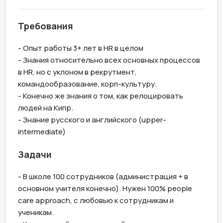
Требования
- Опыт работы 3+ лет в HR в целом

- Знания относительно всех основных процессов 
в HR, но с уклоном в рекрутмент, 
командообразование, корп-культуру. 

- Конечно же знания о том, как релоцировать 
людей на Кипр.

- Знание русского и английского (upper-
intermediate)
Задачи
- В школе 100 сотрудников (администрация + в 
основном учителя конечно). Нужен 100% people 
care approach, с любовью к сотрудникам и 
ученикам.
