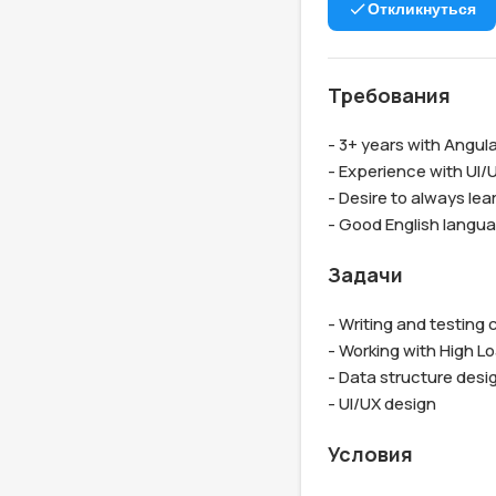
Откликнуться
Требования
- 3+ years with Angula
- Experience with UI/U
- Desire to always lea
- Good English languag
Задачи
- Writing and testing 
- Working with High L
- Data structure desig
- UI/UX design
Условия