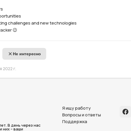
s

rtunities

sting challenges and new technologies

racker 😉
Не интересно
 2022 г.
Я ищу работу
Вопросы и ответы
Поддержка
ет. В день через нас
 них – ваши