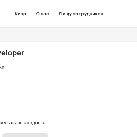
Кипр
О нас
Я ищу сотрудников
veloper
ка
овень выше среднего